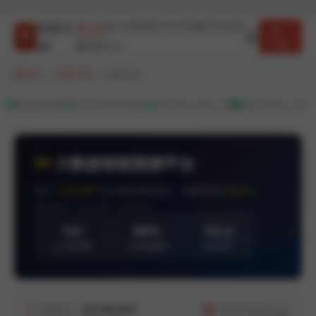
加拿大
首页
走势图
历史开奖
算法说明
28
登录
帮助中心
首页
/
加拿大28
/
预测分析
数据加密传输
7x24小时实时更新
累计分析 10000+ 期
服务 50000+ 用户
大数据智能预测平台
基于
LSTM-BP
混合神经网络算法 · 准确率高达
98.6%
数据来源：官方开奖 · 实时同步
151
80%
V3.2
已分析期数
当前准确率
算法版本
客服热线：
400-888-6666
service@pc28.com