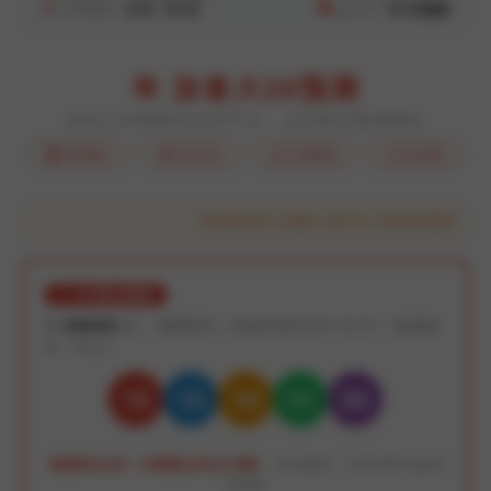
工作时间：
8:00 - 24:00
公众号：
PC28预测
🎯 加拿大28预测
加拿大28预测与分析平台 · 企业级大数据服务
实时数据
算法分析
走势图表
专业策略
商务合作 认准唯一用户名 / 没有任何群聊 / 站长担保 
⭐ 今日重点预测
第
3466530
期 ｜ 预测时间：2026年08月07日 12:16 ｜ 数据版
本：V3.2.1
15
13
10
11
03
根据算法分析，本期重点关注大单数
｜ 算法模型：LSTM-BP 混合神
经网络