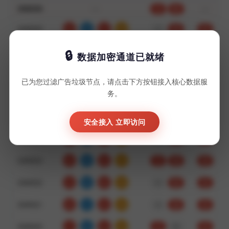
3466530
—
—
大
双
3466529
6
2
7
15
小
单
对
3466528
9
0
4
13
小
双
对
数据加密通道已就绪
3466527
1
7
2
10
小
双
对
已为您过滤广告垃圾节点，请点击下方按钮接入核心数据服
务。
3466526
0
4
7
11
小
双
对
3466525
1
1
1
03
小
单
对
安全接入 立即访问
3466524
2
0
4
06
大
双
对
3466523
6
3
2
11
小
单
对
3466522
4
0
8
12
大
双
对
3466521
8
1
4
13
大
单
对
3466520
7
5
3
15
大
双
对