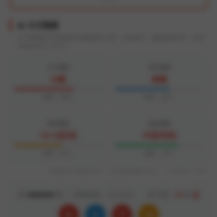
📊 今日预测
以下预测基于历史数据与智能算法分析，仅供参考。预测更新时间：2026
年08月07日 12:16
大小预测
单双预测
大数
单数
概率：68%
概率：62%
和值预测
极值预测
13-15区间
中段号码
概率：55%
概率：72%
根据最近50期数据分析，大数据预测概率较高。 ｜ 置信区间：95%
第
3466529
期 ｜ 开奖时间：12:16:21
距下期：
73
秒
+
+
=
6
2
7
15