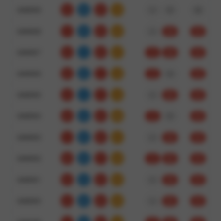
3466509
3
9
4
16
小
单
错
3466508
7
9
9
25
小
单
对
3466507
0
1
6
07
小
单
对
3466506
9
8
1
18
大
单
对
3466505
4
1
7
12
大
双
对
3466504
9
0
0
09
小
双
对
3466503
1
0
0
01
大
单
对
3466502
8
9
7
24
大
双
对
3466501
0
3
0
03
大
单
对
3466500
4
8
8
20
小
双
对